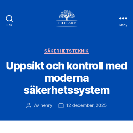
Sök
Meny
Telelarm.se
Kategorier
SÄKERHETSTEKNIK
Uppsikt och kontroll med
moderna
säkerhetssystem
Av
henry
12 december, 2025
Inläggsförfattare
Inläggsdatum