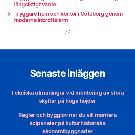
långsiktigt värde
→
Tryggare hem och kontor i Göteborg genom
moderna inbrottslarm
Senaste inläggen
Tekniska utmaningar vid montering av stora
skyltar på höga höjder
Regler och bygglov när du vill montera
solpaneler på kulturhistoriska
ekonomibyggnader