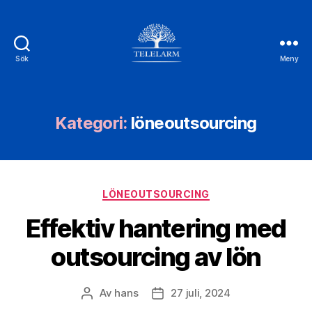
Sök
Meny
Telelarm.se
Kategori:
löneoutsourcing
Kategorier
LÖNEOUTSOURCING
Effektiv hantering med
outsourcing av lön
Av
hans
27 juli, 2024
Inläggsförfattare
Inläggsdatum