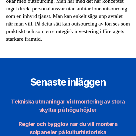
ökar med outsourcing. Man har med det här konceptet
inget direkt personalansvar utan anlitar löneoutsourcing
som en inhyrd tjänst. Man kan enkelt säga upp avtalet
när man vill. På detta sätt kan outsourcing av lön ses som
praktiskt och som en strategisk investering i företagets
starkare framtid.
Senaste inläggen
Tekniska utmaningar vid montering av stora
skyltar på höga höjder
Regler och bygglov när du vill montera
solpaneler på kulturhistoriska