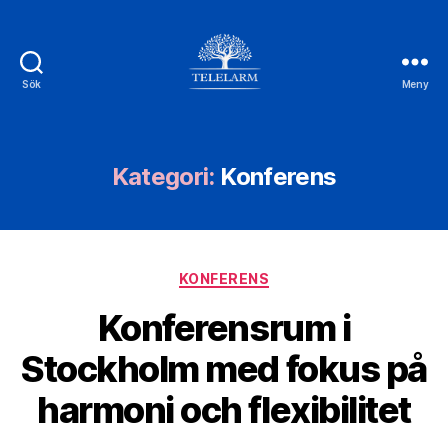
Sök
Meny
Telelarm.se
Kategori:
Konferens
Kategorier
KONFERENS
Konferensrum i
Stockholm med fokus på
harmoni och flexibilitet