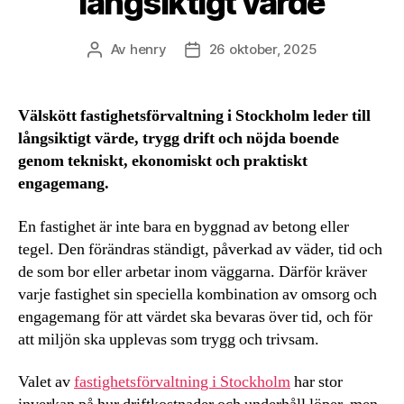
långsiktigt värde
Av
henry
26 oktober, 2025
Inläggsförfattare
Inläggsdatum
Välskött fastighetsförvaltning i Stockholm leder till
långsiktigt värde, trygg drift och nöjda boende
genom tekniskt, ekonomiskt och praktiskt
engagemang.
En fastighet är inte bara en byggnad av betong eller
tegel. Den förändras ständigt, påverkad av väder, tid och
de som bor eller arbetar inom väggarna. Därför kräver
varje fastighet sin speciella kombination av omsorg och
engagemang för att värdet ska bevaras över tid, och för
att miljön ska upplevas som trygg och trivsam.
Valet av
fastighetsförvaltning i Stockholm
har stor