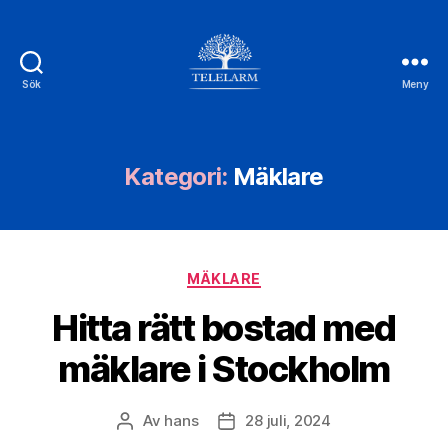
Sök
Meny
Telelarm.se
Kategori:
Mäklare
Kategorier
MÄKLARE
Hitta rätt bostad med
mäklare i Stockholm
Av
hans
28 juli, 2024
Inläggsförfattare
Inläggsdatum