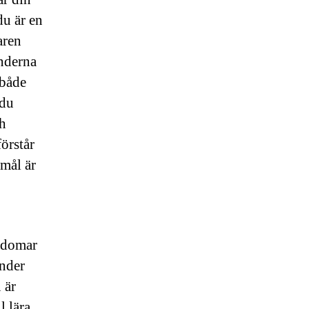
du är en
aren
enderna
 både
 du
ch
örstår
 mål är
ärdomar
ender
 är
l lära