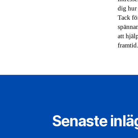
dig hur 
Tack fö
spännan
att hjä
framtid
Senaste inl