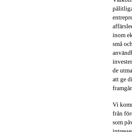
pålitlig
entrepre
affärsl
inom ek
små och 
användb
investe
de utma
att ge 
framgå
Vi komm
från fö
som påv
intresse