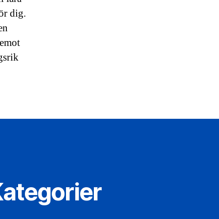
ör dig.
en
 emot
gsrik
ategorier