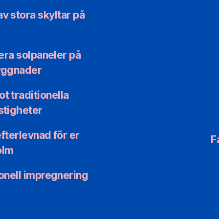
v stora skyltar på
era solpaneler på
yggnader
t traditionella
stigheter
fterlevnad för er
F
olm
onell impregnering