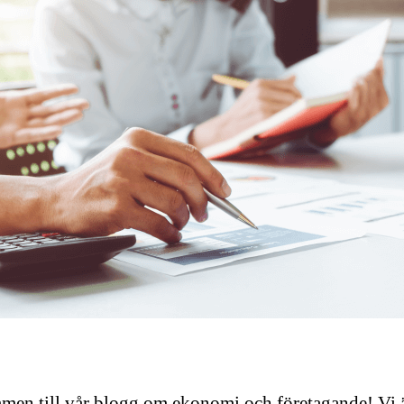
en till vår blogg om ekonomi och företagande! Vi ä