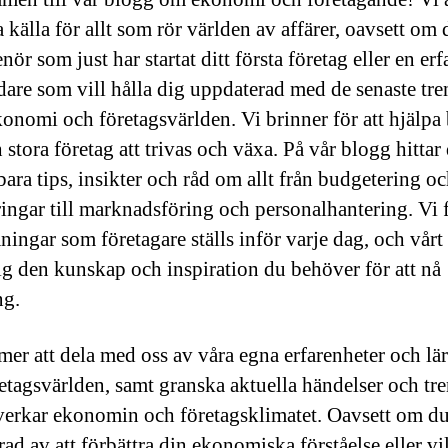
a källa för allt som rör världen av affärer, oavsett om 
nör som just har startat ditt första företag eller en erf
edare som vill hålla dig uppdaterad med de senaste tr
onomi och företagsvärlden. Vi brinner för att hjälpa
stora företag att trivas och växa. På vår blogg hittar
ara tips, insikter och råd om allt från budgetering o
ringar till marknadsföring och personalhantering. Vi f
ningar som företagare ställs inför varje dag, och vårt
dig den kunskap och inspiration du behöver för att nå
ng.
er att dela med oss av våra egna erfarenheter och l
retagsvärlden, samt granska aktuella händelser och tr
erkar ekonomin och företagsklimatet. Oavsett om du
rad av att förbättra din ekonomiska förståelse eller vil