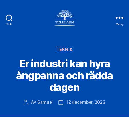
Sök
Meny
Telelarm.se
Kategorier
TEKNIK
Er industri kan hyra
ångpanna och rädda
dagen
Av
Samuel
12 december, 2023
Inläggsförfattare
Inläggsdatum